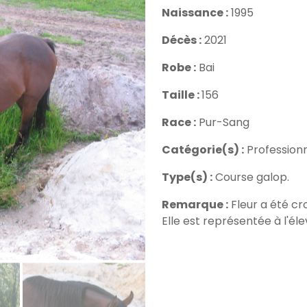
Naissance :
1995
Décès :
2021
Robe :
Bai
Taille :
156
Race :
Pur-Sang
Catégorie(s) :
Professionn
Type(s) :
Course galop.
Remarque :
Fleur a été cr
Elle est représentée à l'él